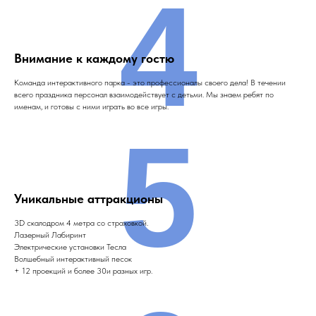
4
Внимание к каждому гостю
Команда интерактивного парка - это профессионалы своего дела! В течении
всего праздника персонал взаимодействует с детьми. Мы знаем ребят по
именам, и готовы с ними играть во все игры.
5
Уникальные аттракционы
3D скалодром 4 метра со страховкой.
Лазерный Лабиринт
Электрические установки Тесла
Волшебный интерактивный песок
+ 12 проекций и более 30и разных игр.