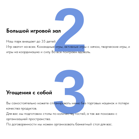
2
Большой игровой зал
Наш парк вмещает до 35 детей.
Игр хватит на всех. Командные игры, активные игры с мячом, творческие игры, и
игры на координацию и силу. Во все поиграем вдоволь.
3
Угощения с собой
Вы самостоятельно можете спланировать меню без торговых наценок и потери
качества продуктов.
Для вас мы подготовим столы по количеству гостей, а так же поможем с
организацией пространства.
По договоренности мы можем организовать банкетный стол для вас.